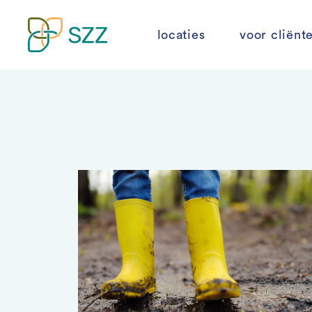
locaties
voor cliënt
Skip
to
content