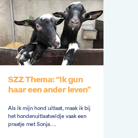
SZZ Thema: “Ik gun
haar een ander leven”
Als ik mijn hond uitlaat, maak ik bij
het hondenuitlaatveldje vaak een
praatje met Sonja….