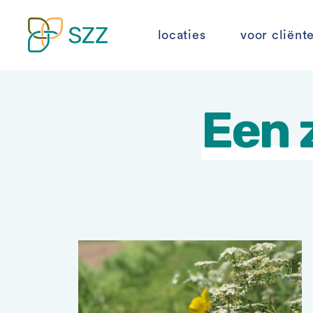
locaties
voor cliënt
Skip
to
Een 
content