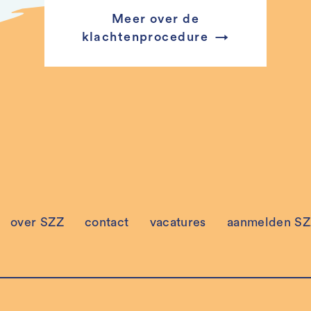
Meer over de
klachtenprocedure
over SZZ
contact
vacatures
aanmelden SZZ