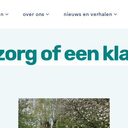
en
over ons
nieuws en verhalen
zorg of een kl