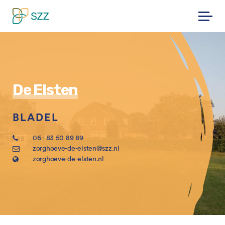
Skip
to
content
De Elsten
BLADEL
06 - 83 50 89 89
zorghoeve-de-elsten@szz.nl
zorghoeve-de-elsten.nl