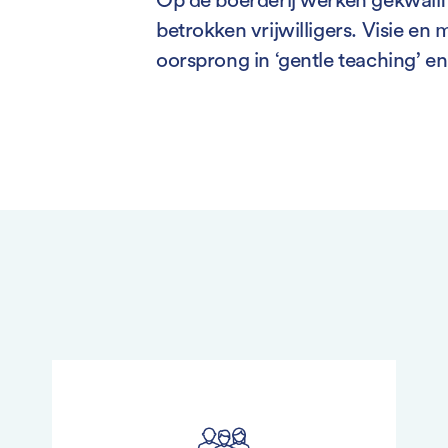
Op de boerderij werken gekwalif
betrokken vrijwilligers. Visie e
oorsprong in ‘gentle teaching’ en