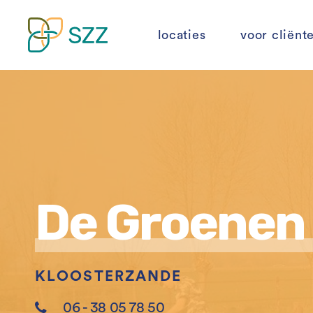
locaties
voor cliënt
Skip
to
content
De Groenen 
KLOOSTERZANDE
06 - 38 05 78 50