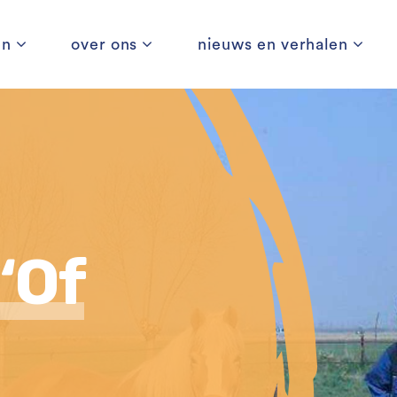
en
over ons
nieuws en verhalen
‘Of