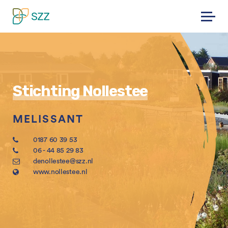
Skip
to
content
Stichting Nollestee
MELISSANT
0187 60 39 53
06 - 44 85 29 83
denollestee@szz.nl
www.nollestee.nl