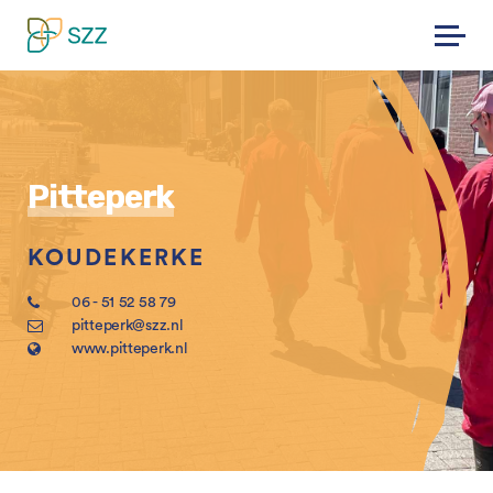
Skip
to
content
Pitteperk
KOUDEKERKE
06 - 51 52 58 79
pitteperk@szz.nl
www.pitteperk.nl