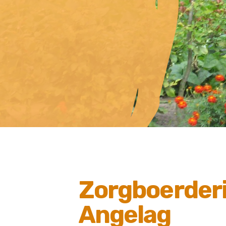
Zorgboerderij
Angelag