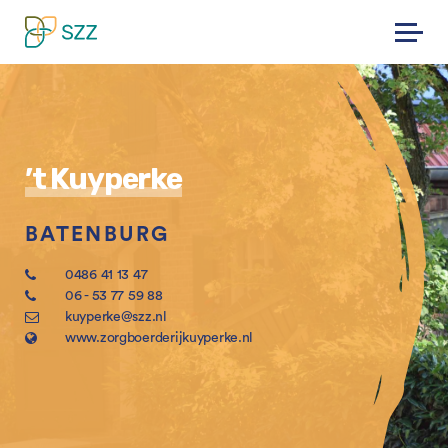
Skip
to
content
’t Kuyperke
BATENBURG
0486 41 13 47
06 - 53 77 59 88
kuyperke@szz.nl
www.zorgboerderijkuyperke.nl